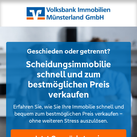
Geschieden oder getrennt?
Scheidungsimmobilie
schnell und zum
bestmöglichen Preis
verkaufen
Erfahren Sie, wie Sie Ihre Immobilie schnell und
bequem zum bestmöglichen Preis verkaufen –
ohne weiteren Stress auszulösen.